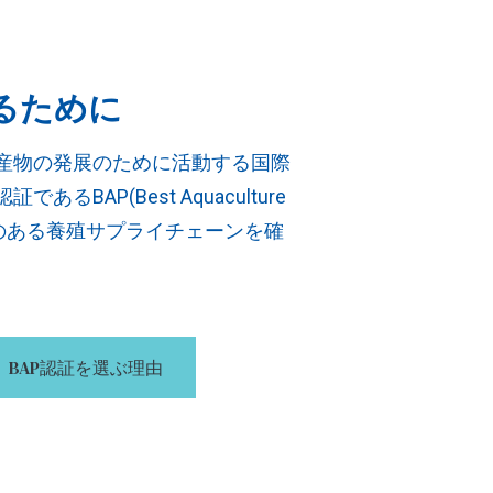
るために
産物の発展のために活動する国際
認証である
BAP(Best Aquaculture
のある養殖サプライチェーンを確
BAP認証を選ぶ理由