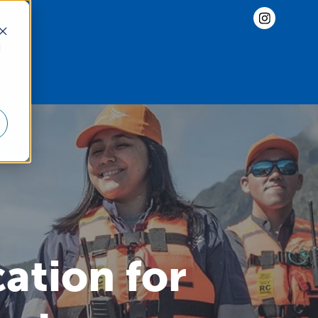
d
cation for