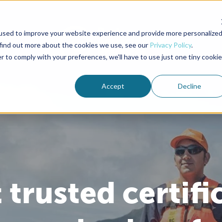
used to improve your website experience and provide more personalize
 find out more about the cookies we use, see our
Privacy Policy
.
r to comply with your preferences, we'll have to use just one tiny cookie
Accept
Decline
trusted certifi