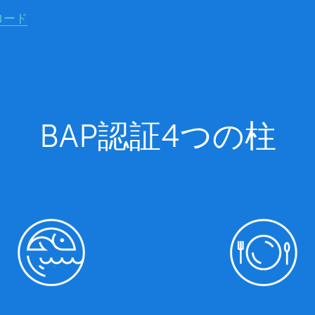
ロード
BAP認証4つの柱