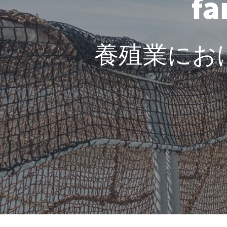
fa
養殖業にお