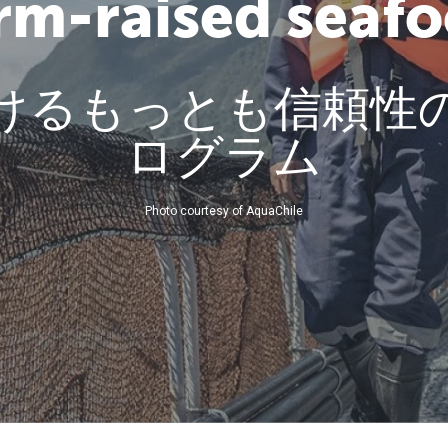
rm-raised seaf
けるもっとも信頼性
ログラム
Photo courtesy of AquaChile