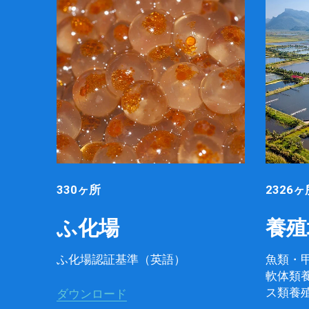
330ヶ所
2326ヶ
ふ化場
養殖
ふ化場認証基準（英語）
魚類・
軟体類
ス類養
ダウンロード